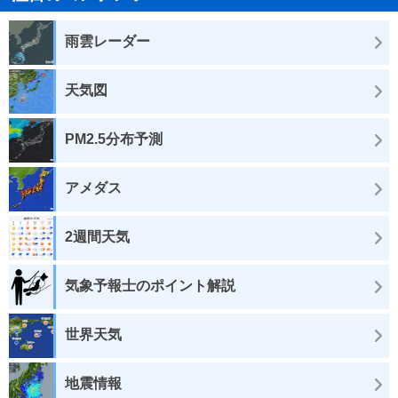
雨雲レーダー
天気図
PM2.5分布予測
アメダス
2週間天気
気象予報士のポイント解説
世界天気
地震情報