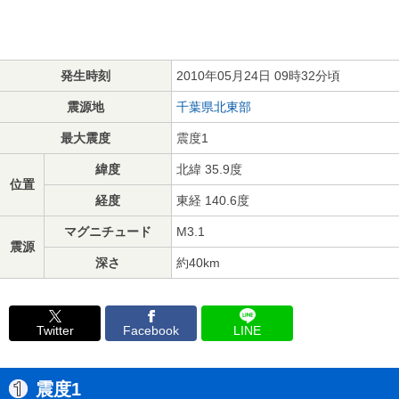
発生時刻
2010年05月24日 09時32分頃
震源地
千葉県北東部
最大震度
震度1
緯度
北緯 35.9度
位置
経度
東経 140.6度
マグニチュード
M3.1
震源
深さ
約40km
Twitter
Facebook
LINE
震度1