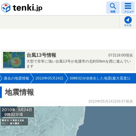
tenki.jp
検索
メニュー
現在地
台風13号情報
07日18:00現在
大型で非常に強い台風13号が名護市の北約50kmを西に進んでい
ます
過去の地震情報
2010年05月24日
09時32分頃発生した地震(最大震度1)
地震情報
2010年05月24日09:37発表