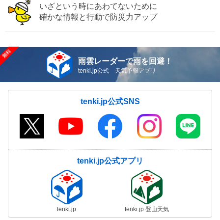
いざという時にあわてないために
確かな情報と行動で防災力アップ
雨雲レーダーで雨を回避！
tenki.jp公式 天気予報アプリ
tenki.jp公式SNS
tenki.jp公式アプリ
tenki.jp
tenki.jp 登山天気