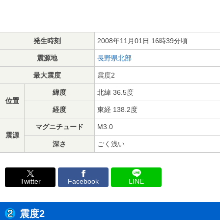
発生時刻
2008年11月01日 16時39分頃
震源地
長野県北部
最大震度
震度2
緯度
北緯 36.5度
位置
経度
東経 138.2度
マグニチュード
M3.0
震源
深さ
ごく浅い
Twitter
Facebook
LINE
震度2