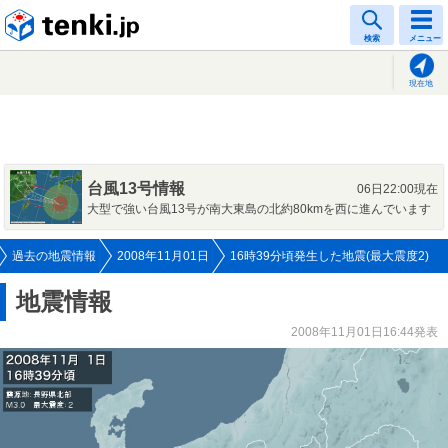
tenki.jp
検索
メニュー
現在地
台風13号情報
06日22:00現在
大型で強い台風13号が南大東島の北約80kmを西に進んでいます
過去の地震情報
2008年11月01日
16時39分頃発生した地震(最大震度2)
地震情報
2008年11月01日16:44発表