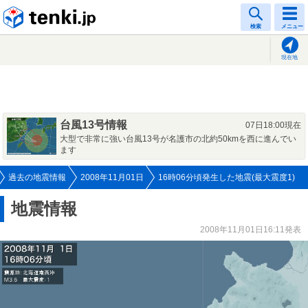
tenki.jp
検索
メニュー
現在地
台風13号情報
07日18:00現在
大型で非常に強い台風13号が名護市の北約50kmを西に進んでい
ます
過去の地震情報
2008年11月01日
16時06分頃発生した地震(最大震度1)
地震情報
2008年11月01日16:11発表