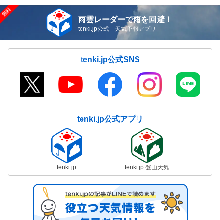
雨雲レーダーで雨を回避！
tenki.jp公式 天気予報アプリ
tenki.jp公式SNS
tenki.jp公式アプリ
tenki.jp
tenki.jp 登山天気