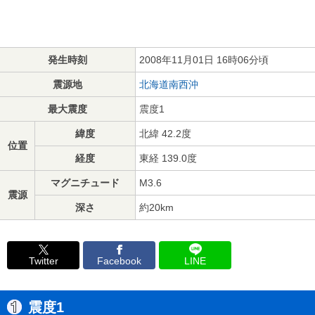
発生時刻
2008年11月01日 16時06分頃
震源地
北海道南西沖
最大震度
震度1
緯度
北緯 42.2度
位置
経度
東経 139.0度
マグニチュード
M3.6
震源
深さ
約20km
Twitter
Facebook
LINE
震度1