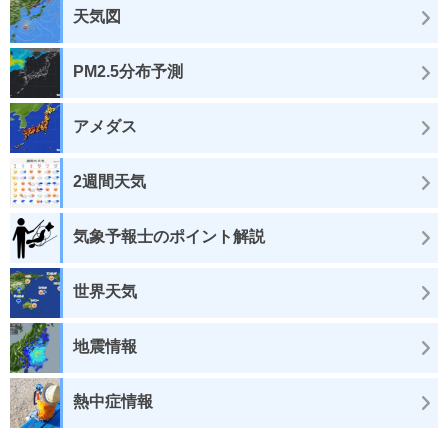
天気図
PM2.5分布予測
アメダス
2週間天気
気象予報士のポイント解説
世界天気
地震情報
熱中症情報