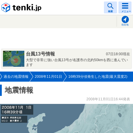
tenki.jp
検索
メニュー
現在地
台風13号情報
07日18:00現在
大型で非常に強い台風13号が名護市の北約50kmを西に進んでい
ます
過去の地震情報
2008年11月01日
16時39分頃発生した地震(最大震度2)
地震情報
2008年11月01日16:44発表