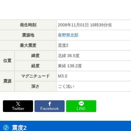
発生時刻
2008年11月01日 16時39分頃
震源地
長野県北部
最大震度
震度2
緯度
北緯 36.5度
位置
経度
東経 138.2度
マグニチュード
M3.0
震源
深さ
ごく浅い
Twitter
Facebook
LINE
震度2