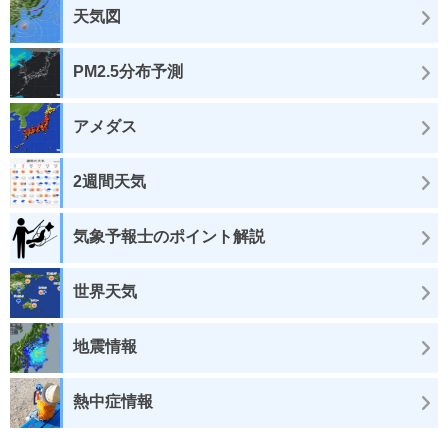
天気図
PM2.5分布予測
アメダス
2週間天気
気象予報士のポイント解説
世界天気
地震情報
熱中症情報