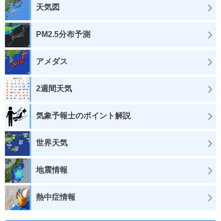
天気図
PM2.5分布予測
アメダス
2週間天気
気象予報士のポイント解説
世界天気
地震情報
熱中症情報