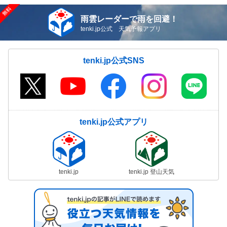
雨雲レーダーで雨を回避！
tenki.jp公式 天気予報アプリ
tenki.jp公式SNS
tenki.jp公式アプリ
tenki.jp
tenki.jp 登山天気