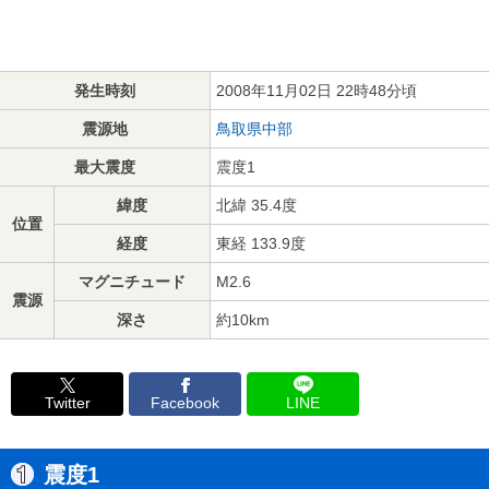
発生時刻
2008年11月02日 22時48分頃
震源地
鳥取県中部
最大震度
震度1
緯度
北緯 35.4度
位置
経度
東経 133.9度
マグニチュード
M2.6
震源
深さ
約10km
Twitter
Facebook
LINE
震度1