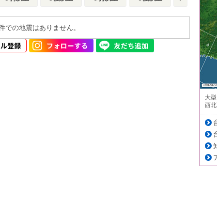
件での地震はありません。
大型
西北