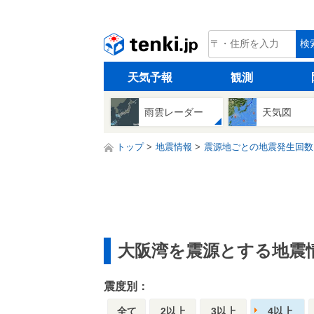
tenki.jp
検
天気予報
観測
雨雲レーダー
天気図
トップ
地震情報
震源地ごとの地震発生回数
大阪湾を震源とする地震
震度別：
全て
2以上
3以上
4以上