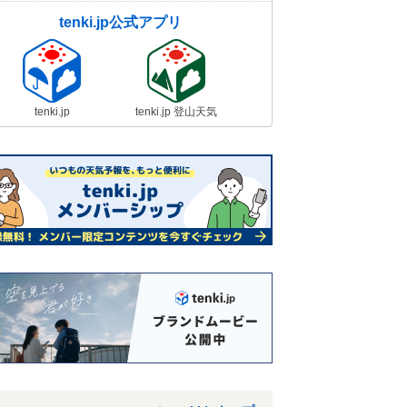
tenki.jp公式アプリ
tenki.jp
tenki.jp 登山天気