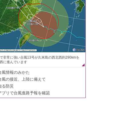
で非常に強い台風13号が久米島の西北西約290kmを
西に進んでいます
台風情報のみかた
台風の接近、上陸に備えて
知る防災
アプリで台風進路予報を確認