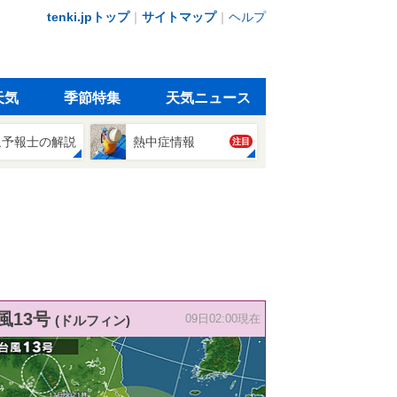
tenki.jpトップ
｜
サイトマップ
｜
ヘルプ
天気
季節特集
天気ニュース
象予報士の解説
熱中症情報
注目
風13号
(ドルフィン)
09日02:00現在