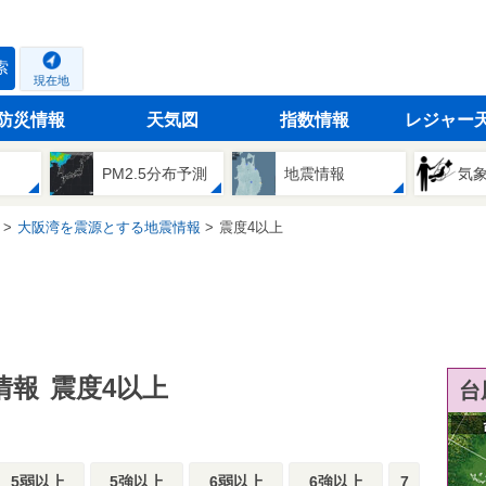
索
現在地
防災情報
天気図
指数情報
レジャー
PM2.5分布予測
地震情報
気
大阪湾を震源とする地震情報
震度4以上
情報
震度4以上
台
5弱以上
5強以上
6弱以上
6強以上
7