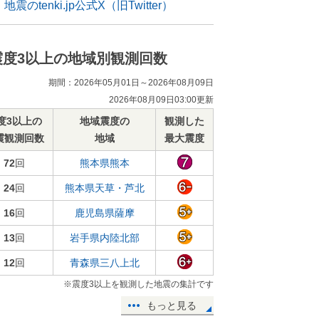
地震のtenki.jp公式X（旧Twitter）
震度3以上の地域別観測回数
期間：2026年05月01日～2026年08月09日
2026年08月09日03:00更新
度3以上の
地域震度の
観測した
震観測回数
地域
最大震度
72
回
熊本県熊本
24
回
熊本県天草・芦北
16
回
鹿児島県薩摩
13
回
岩手県内陸北部
12
回
青森県三八上北
※震度3以上を観測した地震の集計です
もっと見る