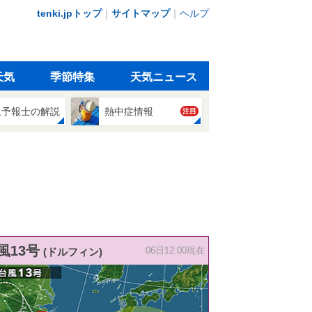
tenki.jpトップ
｜
サイトマップ
｜
ヘルプ
天気
季節特集
天気ニュース
象予報士の解説
熱中症情報
注目
風13号
(ドルフィン)
06日12:00現在