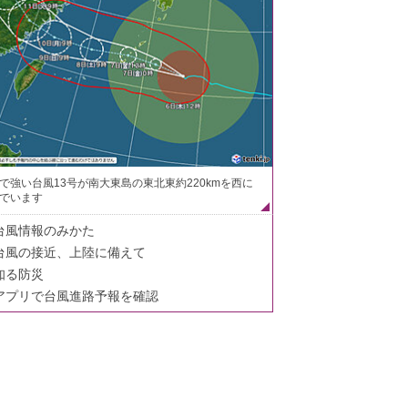
で強い台風13号が南大東島の東北東約220kmを西に
でいます
台風情報のみかた
台風の接近、上陸に備えて
知る防災
アプリで台風進路予報を確認