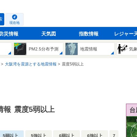
索
現在地
防災情報
天気図
指数情報
レジャー
PM2.5分布予測
地震情報
気
大阪湾を震源とする地震情報
震度5弱以上
情報
震度5弱以上
台
5弱以上
5強以上
6弱以上
6強以上
7