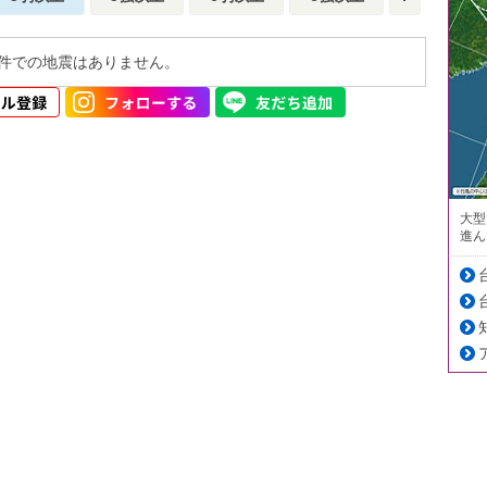
件での地震はありません。
大型
進ん