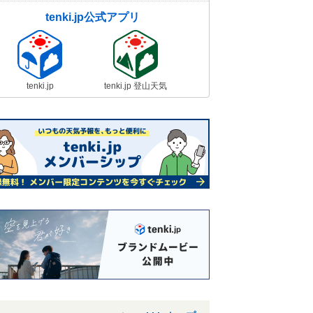
tenki.jp公式アプリ
tenki.jp
tenki.jp 登山天気