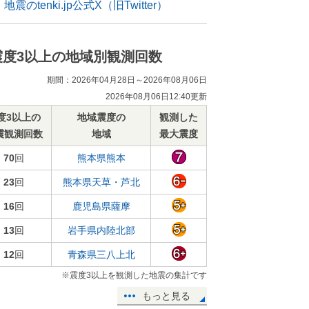
地震のtenki.jp公式X（旧Twitter）
震度3以上の地域別観測回数
期間：2026年04月28日～2026年08月06日
2026年08月06日12:40更新
度3以上の
地域震度の
観測した
震観測回数
地域
最大震度
70
回
熊本県熊本
23
回
熊本県天草・芦北
16
回
鹿児島県薩摩
13
回
岩手県内陸北部
12
回
青森県三八上北
※震度3以上を観測した地震の集計です
もっと見る