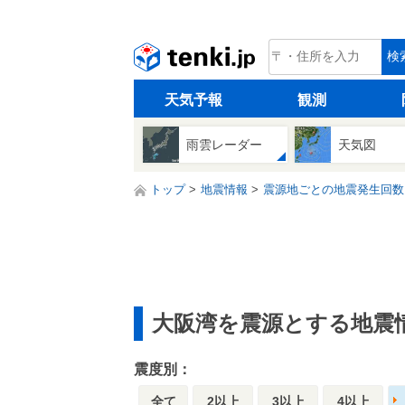
tenki.jp
検
天気予報
観測
雨雲レーダー
天気図
トップ
地震情報
震源地ごとの地震発生回数
大阪湾を震源とする地震
震度別：
全て
2以上
3以上
4以上