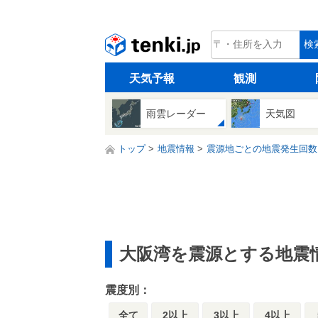
tenki.jp
検
天気予報
観測
雨雲レーダー
天気図
トップ
地震情報
震源地ごとの地震発生回数
大阪湾を震源とする地震
震度別：
全て
2以上
3以上
4以上