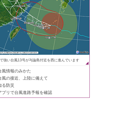
で強い台風13号が与論島付近を西に進んでいます
台風情報のみかた
台風の接近、上陸に備えて
知る防災
アプリで台風進路予報を確認