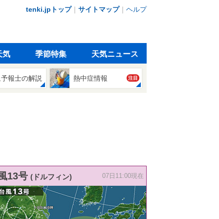
tenki.jpトップ
｜
サイトマップ
｜
ヘルプ
天気
季節特集
天気ニュース
象予報士の解説
熱中症情報
注目
風13号
(ドルフィン)
07日11:00現在