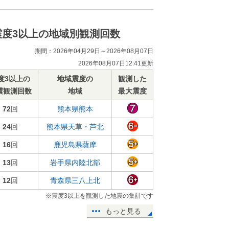
震度3以上の地域別観測回数
期間：2026年04月29日～2026年08月07日
2026年08月07日12:41更新
度3以上の
地域震度の
観測した
震観測回数
地域
最大震度
72
回
熊本県熊本
24
回
熊本県天草・芦北
16
回
鹿児島県薩摩
13
回
岩手県内陸北部
12
回
青森県三八上北
※震度3以上を観測した地震の集計です
もっと見る