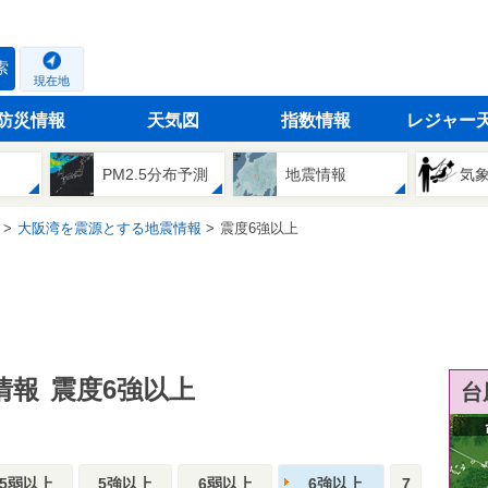
索
現在地
防災情報
天気図
指数情報
レジャー
PM2.5分布予測
地震情報
気
大阪湾を震源とする地震情報
震度6強以上
情報
震度6強以上
台
5弱以上
5強以上
6弱以上
6強以上
7