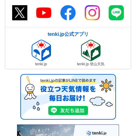
tenki.jp公式アプリ
tenki.jp
tenki.jp 登山天気