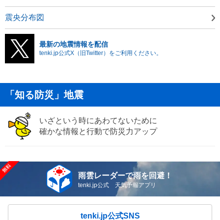
震央分布図
最新の地震情報を配信
tenki.jp公式X（旧Twitter）をご利用ください。
「知る防災」地震
いざという時にあわてないために
確かな情報と行動で防災力アップ
雨雲レーダーで雨を回避！
tenki.jp公式 天気予報アプリ
tenki.jp公式SNS