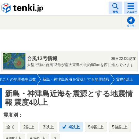
tenki.jp
検索
メニュー
現在地
台風13号情報
06日22:00現在
大型で強い台風13号が南大東島の北約80kmを西に進んでいます
地ごとの地震発生回数
新島・神津島近海を震源とする地震情報
震度4以上
新島・神津島近海を震源とする地震情
報
震度4以上
震度別：
全て
2以上
3以上
4以上
5弱以上
5強以上
6弱以上
6強以上
7