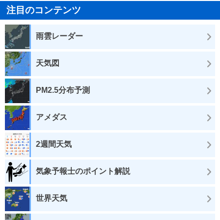
注目のコンテンツ
雨雲レーダー
天気図
PM2.5分布予測
アメダス
2週間天気
気象予報士のポイント解説
世界天気