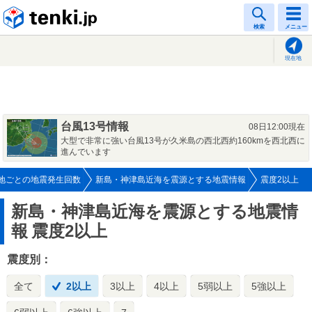
tenki.jp
検索
メニュー
現在地
台風13号情報
08日12:00現在
大型で非常に強い台風13号が久米島の西北西約160kmを西北西に
進んでいます
地ごとの地震発生回数
新島・神津島近海を震源とする地震情報
震度2以上
新島・神津島近海を震源とする地震情
報
震度2以上
震度別：
全て
2以上
3以上
4以上
5弱以上
5強以上