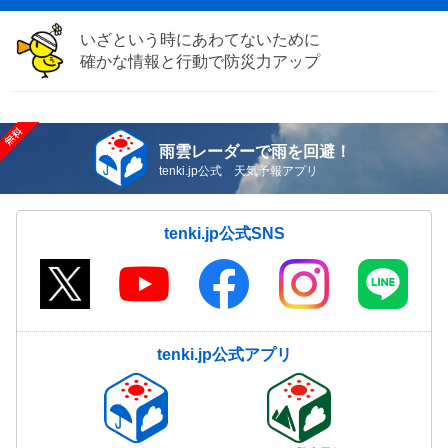
いざという時にあわてないために
確かな情報と行動で防災力アップ
雨雲レーダーで雨を回避！
tenki.jp公式 天気予報アプリ
tenki.jp公式SNS
tenki.jp公式アプリ