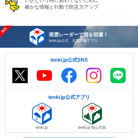
いざという時にあわてないために
確かな情報と行動で防災力アップ
雨雲レーダーで雨を回避！
tenki.jp公式 天気予報アプリ
tenki.jp公式SNS
tenki.jp公式アプリ
tenki.jp
tenki.jp 登山天気