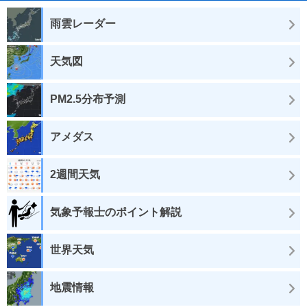
雨雲レーダー
天気図
PM2.5分布予測
アメダス
2週間天気
気象予報士のポイント解説
世界天気
地震情報