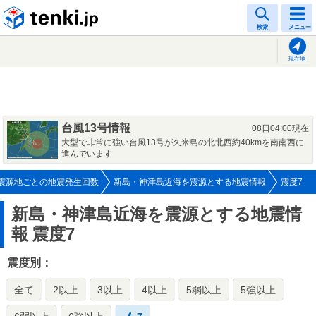
tenki.jp
検索
メニュー
現在地
台風13号情報
08日04:00現在
大型で非常に強い台風13号が久米島の北北西約40kmを南南西に
進んでいます
震源地ごとの地震発生回数
新島・神津島近海を震源とする地震情報
震度7
新島・神津島近海を震源とする地震情
報
震度7
震度別：
全て
2以上
3以上
4以上
5弱以上
5強以上