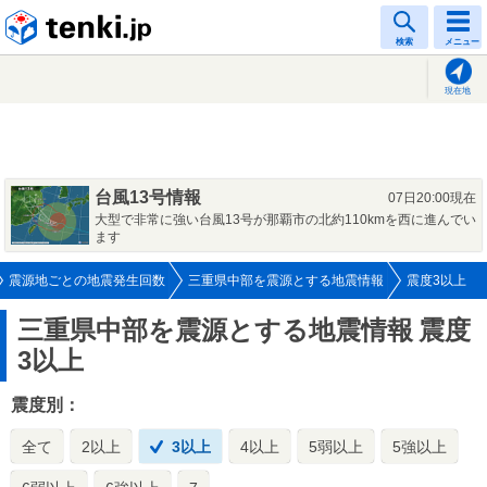
tenki.jp
検索
メニュー
現在地
台風13号情報
07日20:00現在
大型で非常に強い台風13号が那覇市の北約110kmを西に進んでい
ます
震源地ごとの地震発生回数
三重県中部を震源とする地震情報
震度3以上
三重県中部を震源とする地震情報
震度
3以上
震度別：
全て
2以上
3以上
4以上
5弱以上
5強以上