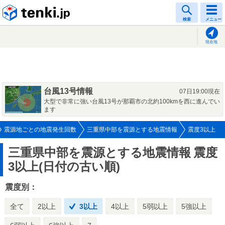
tenki.jp
検索
メニュー
現在地
台風13号情報
07日19:00現在
大型で非常に強い台風13号が那覇市の北約100kmを西に進んでい
ます
震源地ごとの地震発生回数
三重県中部を震源とする地震情報
震度3以上
三重県中部を震源とする地震情報
震度
3以上(日付の古い順)
震度別：
全て
2以上
3以上
4以上
5弱以上
5強以上