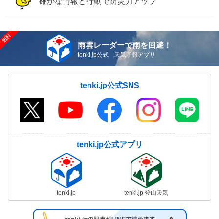
確かな情報と行動で防災力アップ
雨雲レーダーで雨を回避！
tenki.jp公式 天気予報アプリ
tenki.jp公式SNS
tenki.jp公式アプリ
tenki.jp
tenki.jp 登山天気