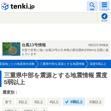
tenki.jp
検索
メニュー
現在地
台風13号情報
08日22:00現在
大型で非常に強い台風13号が久米島の西北西約230kmを北西に進
んでいます
震源地ごとの地震発生回数
三重県中部を震源とする地震情報
震度5弱以上
三重県中部を震源とする地震情報
震度
5弱以上
震度別：
全て
2以上
3以上
4以上
5弱以上
5強以上