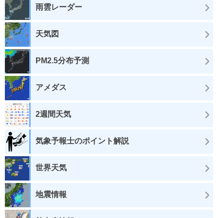
雨雲レーダー
天気図
PM2.5分布予測
アメダス
2週間天気
気象予報士のポイント解説
世界天気
地震情報