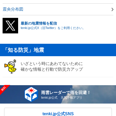
震央分布図
最新の地震情報を配信
tenki.jp公式X（旧Twitter）をご利用ください。
「知る防災」地震
いざという時にあわてないために
確かな情報と行動で防災力アップ
雨雲レーダーで雨を回避！
tenki.jp公式 天気予報アプリ
tenki.jp公式SNS