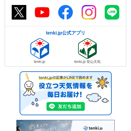
tenki.jp公式アプリ
tenki.jp
tenki.jp 登山天気