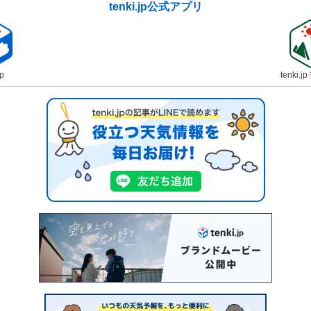
tenki.jp公式アプリ
jp
tenki.