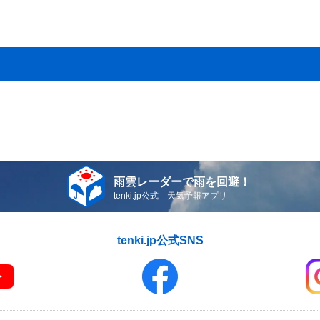
雨雲レーダーで雨を回避！
tenki.jp公式 天気予報アプリ
tenki.jp公式SNS