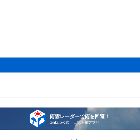
雨雲レーダーで雨を回避！
tenki.jp公式 天気予報アプリ