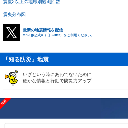
震度3以上の地域別観測回数
震央分布図
最新の地震情報を配信
tenki.jp公式X（旧Twitter）をご利用ください。
「知る防災」地震
いざという時にあわてないために
確かな情報と行動で防災力アップ