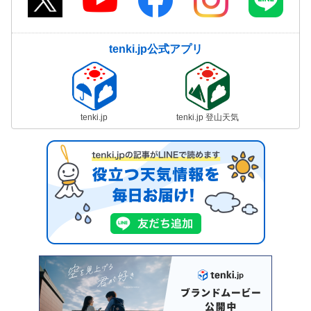
tenki.jp公式アプリ
tenki.jp
tenki.jp 登山天気