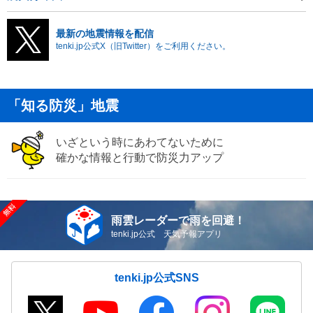
最新の地震情報を配信
tenki.jp公式X（旧Twitter）をご利用ください。
「知る防災」地震
いざという時にあわてないために
確かな情報と行動で防災力アップ
雨雲レーダーで雨を回避！
tenki.jp公式 天気予報アプリ
tenki.jp公式SNS