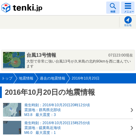
tenki.jp
検索
メニュー
現在地
台風13号情報
07日23:00現在
大型で非常に強い台風13号が久米島の北約90kmを西に進んでい
ます
トップ
地震情報
過去の地震情報
2016年10月20日
2016年10月20日の地震情報
発生時刻：2016年10月20日20時12分頃
震源地：群馬県北部頃
M3.8
最大震度：3
発生時刻：2016年10月20日15時25分頃
震源地：硫黄島近海頃
M6.0
最大震度：1