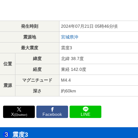
発生時刻
2024年07月21日 05時46分頃
震源地
宮城県沖
最大震度
震度3
緯度
北緯 38.7度
位置
経度
東経 142.0度
マグニチュード
M4.4
震源
深さ
約60km
X
Facebook
LINE
(旧twitter)
震度3