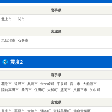
岩手県
北上市
一関市
宮城県
気仙沼市
石巻市
震度2
岩手県
花巻市
遠野市
奥州市
金ケ崎町
平泉町
宮古市
大船渡市
陸前高田市
釜石市
住田町
大槌町
盛岡市
八幡平市
矢巾町
宮城県
登米市
栗原市
大崎市
涌谷町
宮城美里町
仙台青葉区