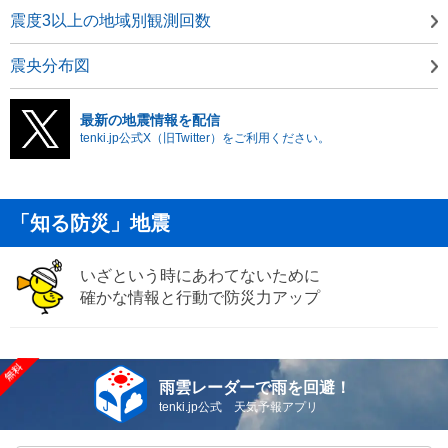
震度3以上の地域別観測回数
震央分布図
最新の地震情報を配信
tenki.jp公式X（旧Twitter）をご利用ください。
「知る防災」地震
いざという時にあわてないために
確かな情報と行動で防災力アップ
雨雲レーダーで雨を回避！
tenki.jp公式 天気予報アプリ