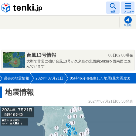
tenki.jp
検索
メニュー
現在地
台風13号情報
08日02:00現在
大型で非常に強い台風13号が久米島の北西約50kmを西南西に進
んでいます
過去の地震情報
2024年07月21日
05時46分頃発生した地震(最大震度3)
地震情報
2024年07月21日05:50発表