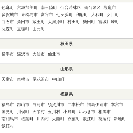
色麻町
宮城加美町
南三陸町
仙台若林区
仙台泉区
塩竈市
多賀城市
東松島市
富谷市
七ヶ浜町
利府町
大和町
女川町
白石市
角田市
蔵王町
大河原町
村田町
柴田町
宮城川崎町
丸森町
亘理町
山元町
秋田県
横手市
湯沢市
大仙市
仙北市
山形県
天童市
東根市
尾花沢市
中山町
福島県
福島市
郡山市
白河市
須賀川市
二本松市
福島伊達市
本宮市
国見町
川俣町
天栄村
玉川村
小野町
いわき市
相馬市
南相馬市
楢葉町
川内村
大熊町
双葉町
浪江町
葛尾村
新地町
飯舘村