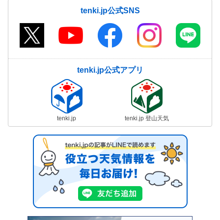
tenki.jp公式SNS
tenki.jp公式アプリ
tenki.jp
tenki.jp 登山天気