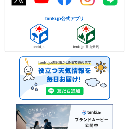
tenki.jp公式アプリ
tenki.jp
tenki.jp 登山天気