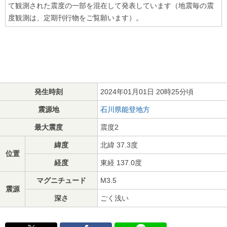
て観測された震度の一部を混在して発表しています（地震毎の震
度観測は、定期刊行物をご覧願います）。
発生時刻
2024年01月01日 20時25分頃
震源地
石川県能登地方
最大震度
震度2
緯度
北緯 37.3度
位置
経度
東経 137.0度
マグニチュード
M3.5
震源
深さ
ごく浅い