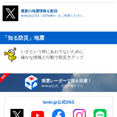
最新の地震情報を配信
tenki.jp公式X（旧Twitter）をご利用ください。
「知る防災」地震
いざという時にあわてないために
確かな情報と行動で防災力アップ
雨雲レーダーで雨を回避！
tenki.jp公式 天気予報アプリ
tenki.jp公式SNS