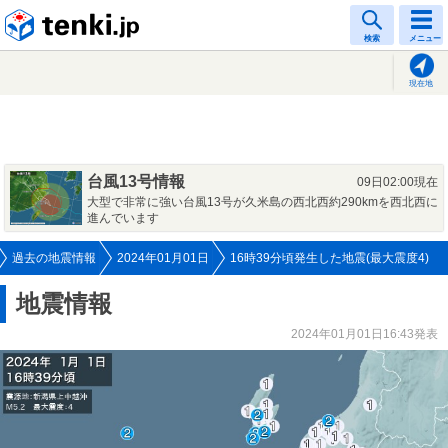
tenki.jp
検索
メニュー
現在地
台風13号情報
09日02:00現在
大型で非常に強い台風13号が久米島の西北西約290kmを西北西に
進んでいます
過去の地震情報
2024年01月01日
16時39分頃発生した地震(最大震度4)
地震情報
2024年01月01日16:43発表