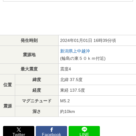
発生時刻
2024年01月01日 16時39分頃
新潟県上中越沖
震源地
(輪島の東５０ｋｍ付近)
最大震度
震度4
緯度
北緯 37.5度
位置
経度
東経 137.5度
マグニチュード
M5.2
震源
深さ
約10km
Twitter
Facebook
LINE