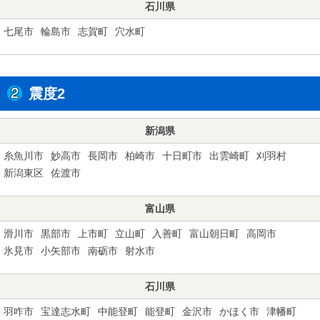
石川県
七尾市
輪島市
志賀町
穴水町
震度2
新潟県
糸魚川市
妙高市
長岡市
柏崎市
十日町市
出雲崎町
刈羽村
新潟東区
佐渡市
富山県
滑川市
黒部市
上市町
立山町
入善町
富山朝日町
高岡市
氷見市
小矢部市
南砺市
射水市
石川県
羽咋市
宝達志水町
中能登町
能登町
金沢市
かほく市
津幡町