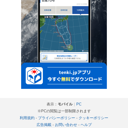
表示：
モバイル
｜
PC
※PCの閲覧は一部制限されます
利用規約
-
プライバシーポリシー
-
クッキーポリシー
広告掲載
-
お問い合わせ
-
ヘルプ