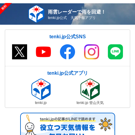
雨雲レーダーで雨を回避！
tenki.jp公式 天気予報アプリ
tenki.jp公式SNS
tenki.jp公式アプリ
tenki.jp
tenki.jp 登山天気