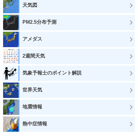
天気図
PM2.5分布予測
アメダス
2週間天気
気象予報士のポイント解説
世界天気
地震情報
熱中症情報