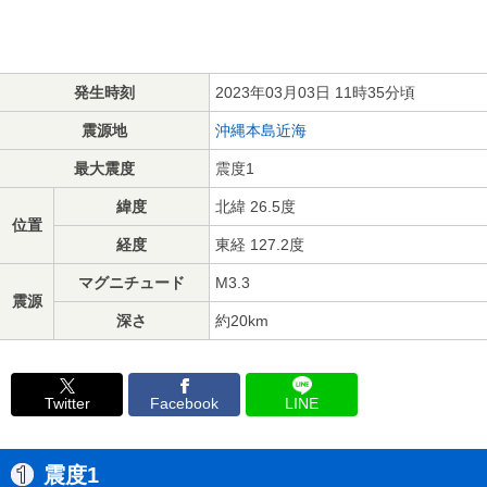
発生時刻
2023年03月03日 11時35分頃
震源地
沖縄本島近海
最大震度
震度1
緯度
北緯 26.5度
位置
経度
東経 127.2度
マグニチュード
M3.3
震源
深さ
約20km
Twitter
Facebook
LINE
震度1