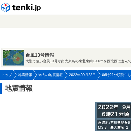
tenki.jp
台風13号情報
大型で強い台風13号が南大東島の東北東約190kmを西北西に進ん
トップ
地震情報
過去の地震情報
2022年09月28日
06時21分頃発生
地震情報