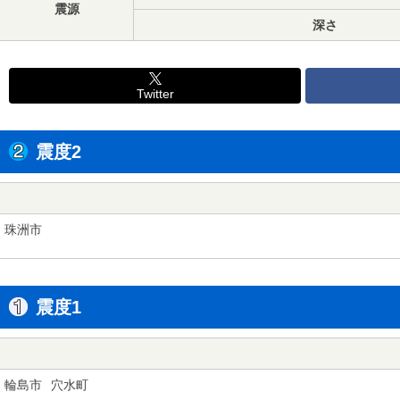
震源
深さ
Twitter
震度2
珠洲市
震度1
輪島市
穴水町