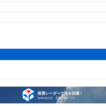
雨雲レーダーで雨を回避！
tenki.jp公式 天気予報アプリ