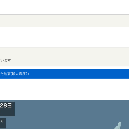
でいます
した地震(最大震度2)