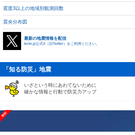
震度3以上の地域別観測回数
震央分布図
最新の地震情報を配信
tenki.jp公式X（旧Twitter）をご利用ください。
「知る防災」地震
いざという時にあわてないために
確かな情報と行動で防災力アップ