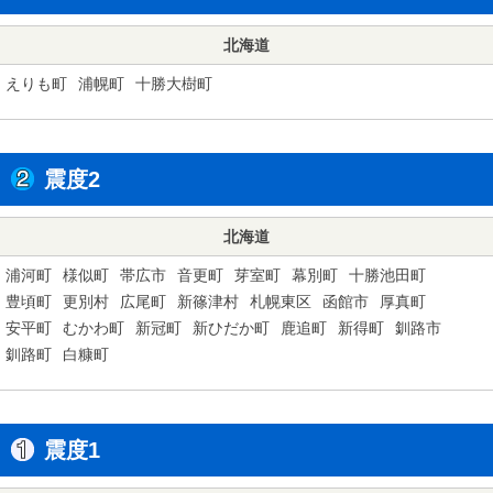
北海道
えりも町
浦幌町
十勝大樹町
震度2
北海道
浦河町
様似町
帯広市
音更町
芽室町
幕別町
十勝池田町
豊頃町
更別村
広尾町
新篠津村
札幌東区
函館市
厚真町
安平町
むかわ町
新冠町
新ひだか町
鹿追町
新得町
釧路市
釧路町
白糠町
震度1