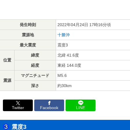
発生時刻
2022年04月24日 17時16分頃
震源地
十勝沖
最大震度
震度3
緯度
北緯 41.6度
位置
経度
東経 144.0度
マグニチュード
M5.6
震源
深さ
約30km
Twitter
Facebook
LINE
震度3