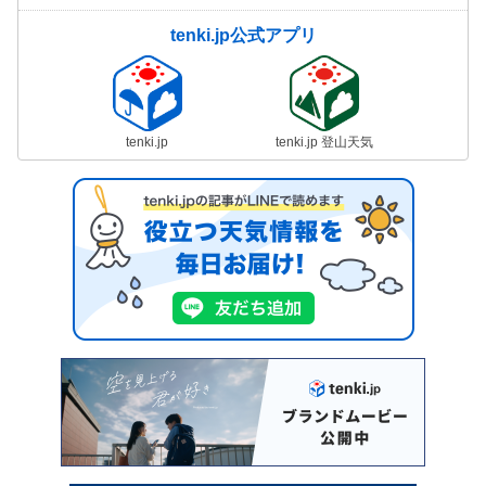
tenki.jp公式アプリ
tenki.jp
tenki.jp 登山天気