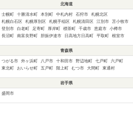
北海道
士幌町
十勝清水町
本別町
中札内村
石狩市
札幌北区
札幌白石区
札幌厚別区
札幌手稲区
札幌清田区
江別市
苫小牧市
登別市
白老町
足寄町
厚岸町
標茶町
千歳市
恵庭市
小樽市
長沼町
南富良野町
胆振伊達市
日高地方日高町
平取町
根室市
青森県
つがる市
外ヶ浜町
八戸市
十和田市
野辺地町
七戸町
六戸町
東北町
おいらせ町
五戸町
階上町
むつ市
大間町
東通村
岩手県
盛岡市