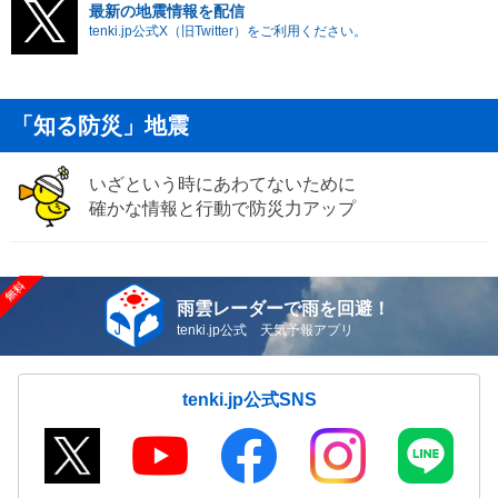
最新の地震情報を配信
tenki.jp公式X（旧Twitter）をご利用ください。
「知る防災」地震
いざという時にあわてないために
確かな情報と行動で防災力アップ
雨雲レーダーで雨を回避！
tenki.jp公式 天気予報アプリ
tenki.jp公式SNS