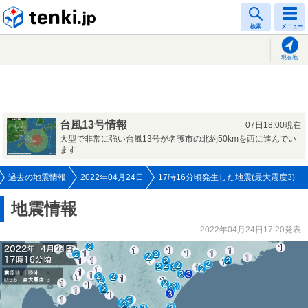
tenki.jp
検索
メニュー
現在地
台風13号情報
07日18:00現在
大型で非常に強い台風13号が名護市の北約50kmを西に進んでい
ます
過去の地震情報
2022年04月24日
17時16分頃発生した地震(最大震度3)
地震情報
2022年04月24日17:20発表