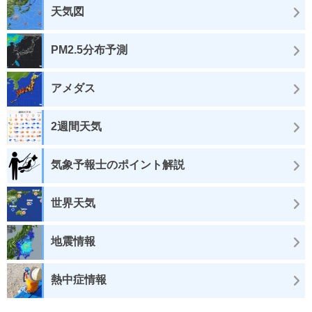
天気図
PM2.5分布予測
アメダス
2週間天気
気象予報士のポイント解説
世界天気
地震情報
熱中症情報