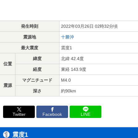
発生時刻
2022年03月26日 02時32分頃
震源地
十勝沖
最大震度
震度1
緯度
北緯 42.4度
位置
経度
東経 143.9度
マグニチュード
M4.0
震源
深さ
約90km
Twitter
Facebook
LINE
震度1