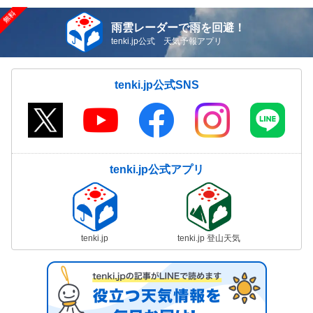
雨雲レーダーで雨を回避！
tenki.jp公式 天気予報アプリ
tenki.jp公式SNS
tenki.jp公式アプリ
tenki.jp
tenki.jp 登山天気