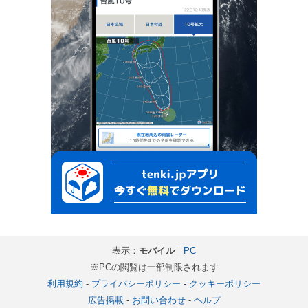
表示：
モバイル
｜
PC
※PCの閲覧は一部制限されます
利用規約
-
プライバシーポリシー
-
クッキーポリシー
広告掲載
-
お問い合わせ
-
ヘルプ