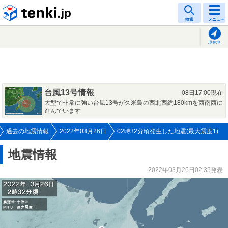
tenki.jp
検索
メニュー
現在地
台風13号情報
08日17:00現在
大型で非常に強い台風13号が久米島の西北西約180kmを西南西に
進んでいます
過去の地震情報
2022年03月26日
02時32分頃発生した地震(最大震度1)
地震情報
2022年03月26日02:35発表