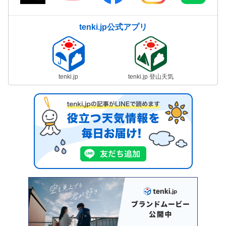
tenki.jp公式アプリ
tenki.jp
tenki.jp 登山天気