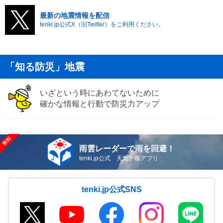
最新の地震情報を配信
tenki.jp公式X（旧Twitter）をご利用ください。
「知る防災」地震
いざという時にあわてないために
確かな情報と行動で防災力アップ
雨雲レーダーで雨を回避！
tenki.jp公式 天気予報アプリ
tenki.jp公式SNS