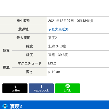
発生時刻
2021年12月07日 10時48分頃
震源地
伊豆大島近海
最大震度
震度2
緯度
北緯 34.8度
位置
経度
東経 139.3度
マグニチュード
M3.2
震源
深さ
約10km
Twitter
Facebook
LINE
震度2