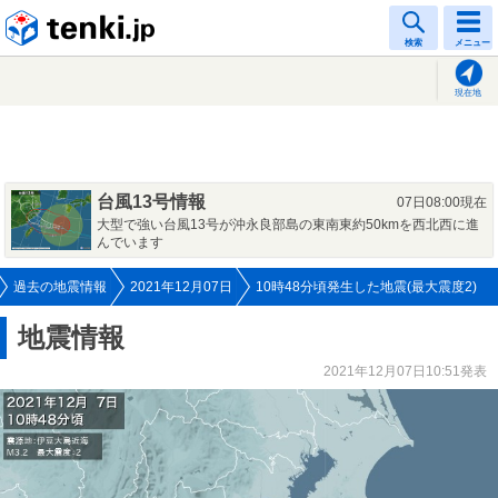
tenki.jp
検索
メニュー
現在地
台風13号情報
07日08:00現在
大型で強い台風13号が沖永良部島の東南東約50kmを西北西に進
んでいます
過去の地震情報
2021年12月07日
10時48分頃発生した地震(最大震度2)
地震情報
2021年12月07日10:51発表