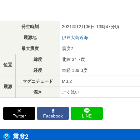
発生時刻
2021年12月06日 13時47分頃
震源地
伊豆大島近海
最大震度
震度2
緯度
北緯 34.7度
位置
経度
東経 139.3度
マグニチュード
M3.2
震源
深さ
ごく浅い
Twitter
Facebook
LINE
震度2