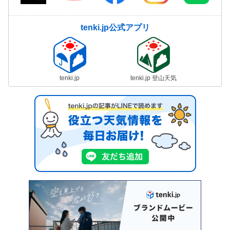
tenki.jp公式アプリ
tenki.jp
tenki.jp 登山天気