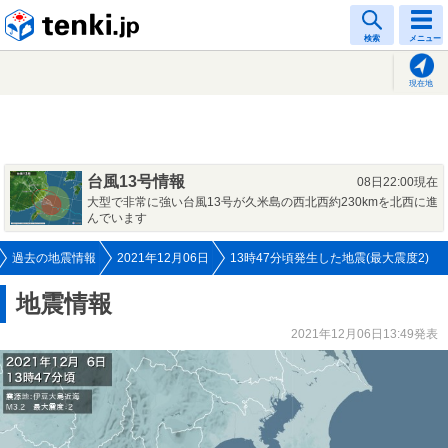
tenki.jp
検索
メニュー
現在地
台風13号情報
08日22:00現在
大型で非常に強い台風13号が久米島の西北西約230kmを北西に進
んでいます
過去の地震情報
2021年12月06日
13時47分頃発生した地震(最大震度2)
地震情報
2021年12月06日13:49発表