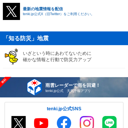
最新の地震情報を配信
tenki.jp公式X（旧Twitter）をご利用ください。
「知る防災」地震
いざという時にあわてないために
確かな情報と行動で防災力アップ
雨雲レーダーで雨を回避！
tenki.jp公式 天気予報アプリ
tenki.jp公式SNS