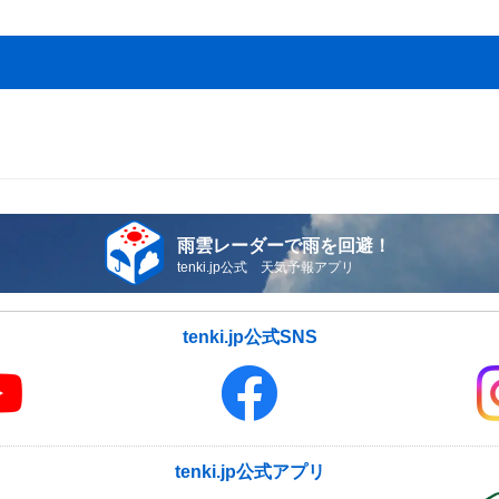
雨雲レーダーで雨を回避！
tenki.jp公式 天気予報アプリ
tenki.jp公式SNS
tenki.jp公式アプリ