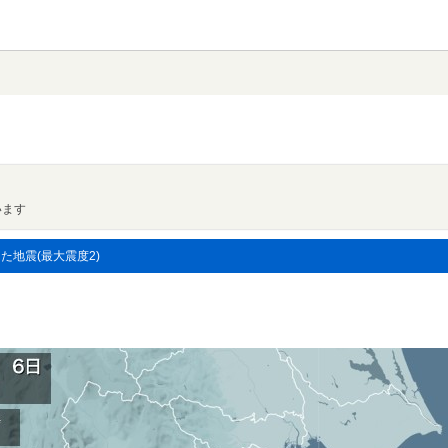
います
した地震(最大震度2)