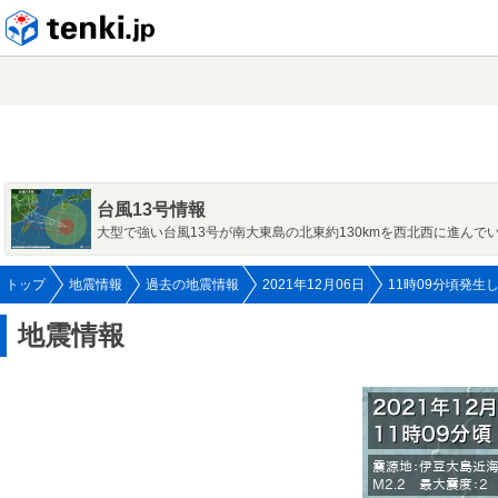
tenki.jp
台風13号情報
大型で強い台風13号が南大東島の北東約130kmを西北西に進んで
トップ
地震情報
過去の地震情報
2021年12月06日
11時09分頃発生
地震情報