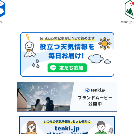
jp
tenki.