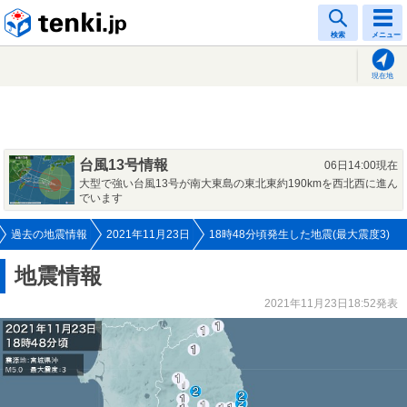
tenki.jp
検索
メニュー
現在地
台風13号情報
06日14:00現在
大型で強い台風13号が南大東島の東北東約190kmを西北西に進ん
でいます
過去の地震情報
2021年11月23日
18時48分頃発生した地震(最大震度3)
地震情報
2021年11月23日18:52発表