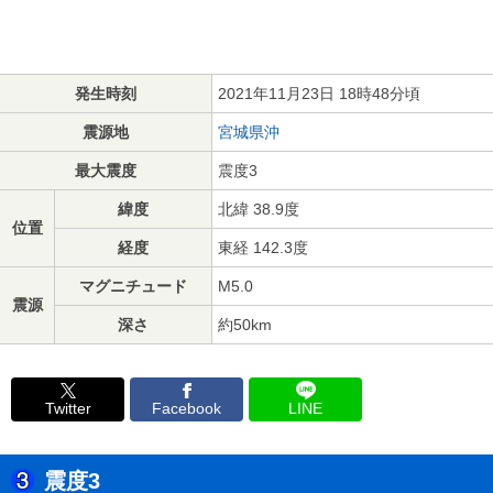
発生時刻
2021年11月23日 18時48分頃
震源地
宮城県沖
最大震度
震度3
緯度
北緯 38.9度
位置
経度
東経 142.3度
マグニチュード
M5.0
震源
深さ
約50km
Twitter
Facebook
LINE
震度3