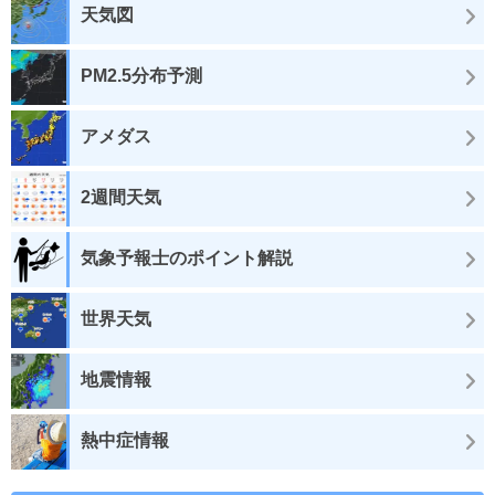
天気図
PM2.5分布予測
アメダス
2週間天気
気象予報士のポイント解説
世界天気
地震情報
熱中症情報