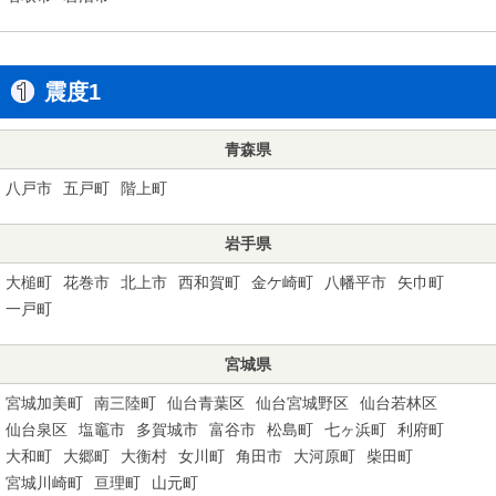
震度1
青森県
八戸市
五戸町
階上町
岩手県
大槌町
花巻市
北上市
西和賀町
金ケ崎町
八幡平市
矢巾町
一戸町
宮城県
宮城加美町
南三陸町
仙台青葉区
仙台宮城野区
仙台若林区
仙台泉区
塩竈市
多賀城市
富谷市
松島町
七ヶ浜町
利府町
大和町
大郷町
大衡村
女川町
角田市
大河原町
柴田町
宮城川崎町
亘理町
山元町