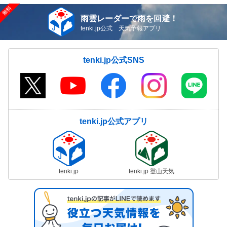
雨雲レーダーで雨を回避！
tenki.jp公式 天気予報アプリ
tenki.jp公式SNS
tenki.jp公式アプリ
tenki.jp
tenki.jp 登山天気