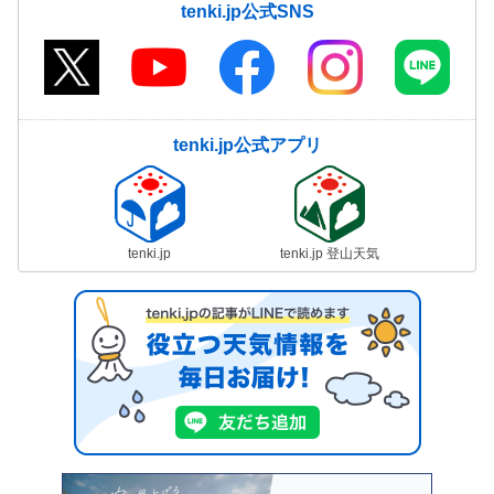
tenki.jp公式SNS
tenki.jp公式アプリ
tenki.jp
tenki.jp 登山天気