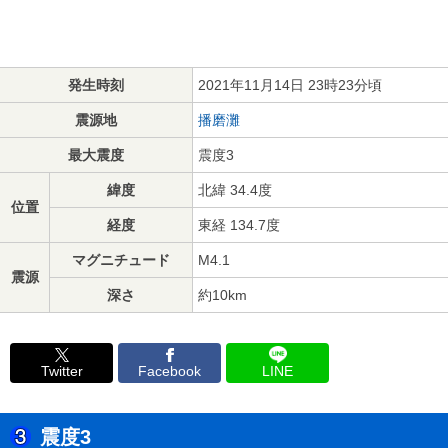
発生時刻
2021年11月14日 23時23分頃
震源地
播磨灘
最大震度
震度3
緯度
北緯 34.4度
位置
経度
東経 134.7度
マグニチュード
M4.1
震源
深さ
約10km
Twitter
Facebook
LINE
震度3