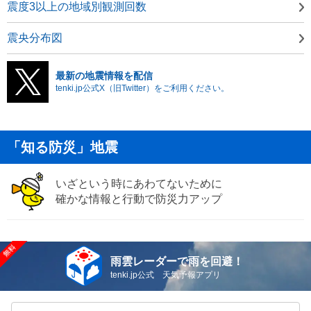
震度3以上の地域別観測回数
震央分布図
最新の地震情報を配信
tenki.jp公式X（旧Twitter）をご利用ください。
「知る防災」地震
いざという時にあわてないために
確かな情報と行動で防災力アップ
雨雲レーダーで雨を回避！
tenki.jp公式 天気予報アプリ