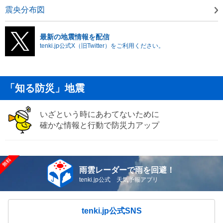
震央分布図
最新の地震情報を配信
tenki.jp公式X（旧Twitter）をご利用ください。
「知る防災」地震
いざという時にあわてないために
確かな情報と行動で防災力アップ
雨雲レーダーで雨を回避！
tenki.jp公式 天気予報アプリ
tenki.jp公式SNS