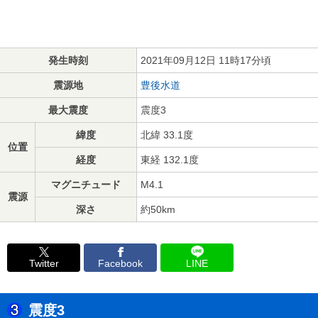
発生時刻
2021年09月12日 11時17分頃
震源地
豊後水道
最大震度
震度3
緯度
北緯 33.1度
位置
経度
東経 132.1度
マグニチュード
M4.1
震源
深さ
約50km
Twitter
Facebook
LINE
震度3