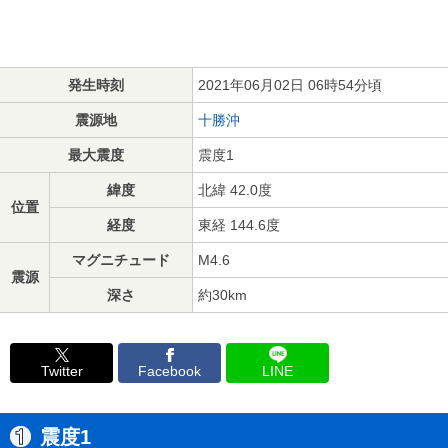
発生時刻
2021年06月02日 06時54分頃
震源地
十勝沖
最大震度
震度1
緯度
北緯 42.0度
位置
経度
東経 144.6度
マグニチュード
M4.6
震源
深さ
約30km
Twitter
Facebook
LINE
震度1