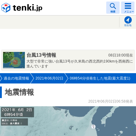
tenki.jp
検索
メニュー
現在地
台風13号情報
08日18:00現在
大型で非常に強い台風13号が久米島の西北西約190kmを西南西に
進んでいます
過去の地震情報
2021年06月02日
06時54分頃発生した地震(最大震度1)
地震情報
2021年06月02日06:58発表