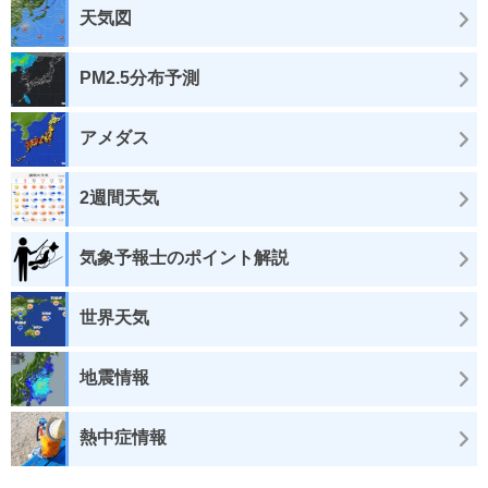
天気図
PM2.5分布予測
アメダス
2週間天気
気象予報士のポイント解説
世界天気
地震情報
熱中症情報