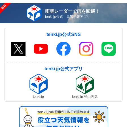
雨雲レーダーで雨を回避！
tenki.jp公式 天気予報アプリ
tenki.jp公式SNS
tenki.jp公式アプリ
tenki.jp
tenki.jp 登山天気