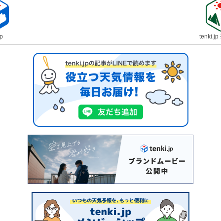
jp
tenki.