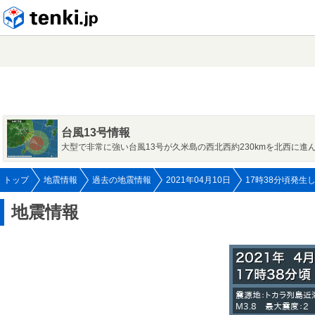
tenki.jp
台風13号情報
大型で非常に強い台風13号が久米島の西北西約230kmを北西に進
トップ
地震情報
過去の地震情報
2021年04月10日
17時38分頃発生
地震情報