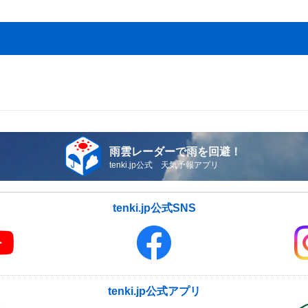
雨雲レーダーで雨を回避！
tenki.jp公式 天気予報アプリ
tenki.jp公式SNS
tenki.jp公式アプリ