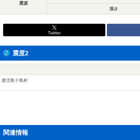
震源
深さ
Twitter
震度2
鹿児島十島村
関連情報