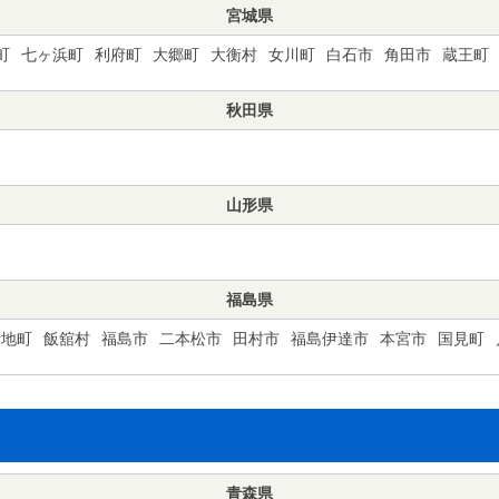
宮城県
町
七ヶ浜町
利府町
大郷町
大衡村
女川町
白石市
角田市
蔵王町
秋田県
山形県
福島県
新地町
飯舘村
福島市
二本松市
田村市
福島伊達市
本宮市
国見町
青森県