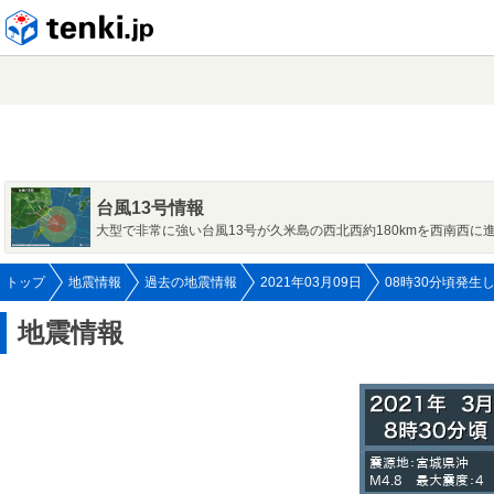
tenki.jp
台風13号情報
大型で非常に強い台風13号が久米島の西北西約180kmを西南西に
トップ
地震情報
過去の地震情報
2021年03月09日
08時30分頃発生
地震情報