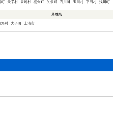
石町
天栄村
泉崎村
棚倉町
矢祭町
石川町
玉川村
平田村
浅川町
茨城県
東海村
大子町
土浦市