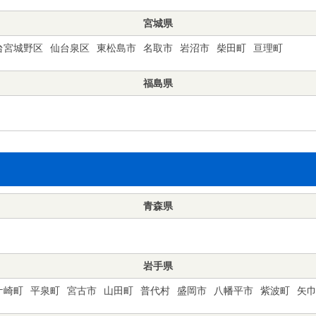
宮城県
台宮城野区
仙台泉区
東松島市
名取市
岩沼市
柴田町
亘理町
福島県
青森県
岩手県
ケ崎町
平泉町
宮古市
山田町
普代村
盛岡市
八幡平市
紫波町
矢