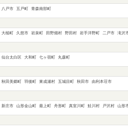
八戸市
五戸町
青森南部町
大槌町
久慈市
岩泉町
田野畑村
野田村
岩手洋野町
二戸市
滝沢
仙台太白区
大和町
七ヶ宿町
丸森町
秋田美郷町
羽後町
東成瀬村
五城目町
秋田市
由利本荘市
新庄市
山形金山町
最上町
舟形町
真室川町
鮭川村
戸沢村
山形