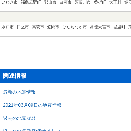
いわき市
福島広野町
郡山市
白河市
須賀川市
桑折町
大玉村
鏡
水戸市
日立市
高萩市
笠間市
ひたちなか市
常陸大宮市
城里町
関連情報
最新の地震情報
2021年03月09日の地震情報
過去の地震履歴