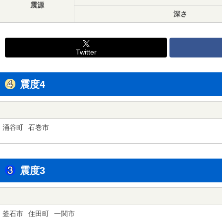
震源
深さ
Twitter
震度4
涌谷町
石巻市
震度3
釜石市
住田町
一関市