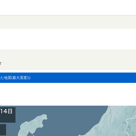
す
した地震(最大震度1)