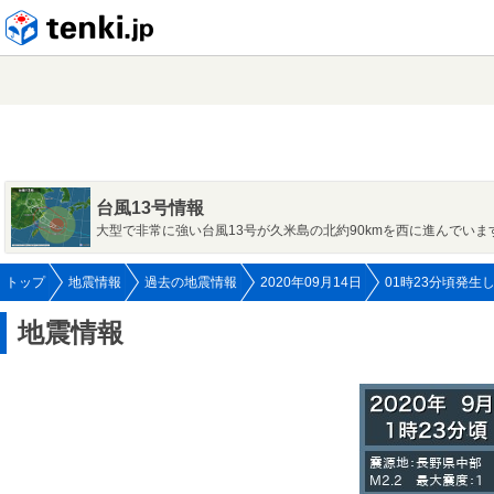
tenki.jp
台風13号情報
大型で非常に強い台風13号が久米島の北約90kmを西に進んでいま
トップ
地震情報
過去の地震情報
2020年09月14日
01時23分頃発生
地震情報