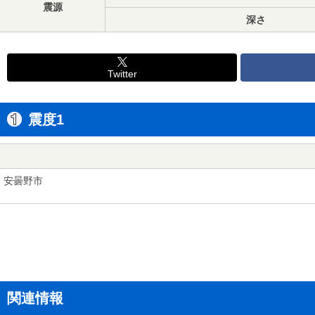
震源
深さ
Twitter
震度1
安曇野市
関連情報