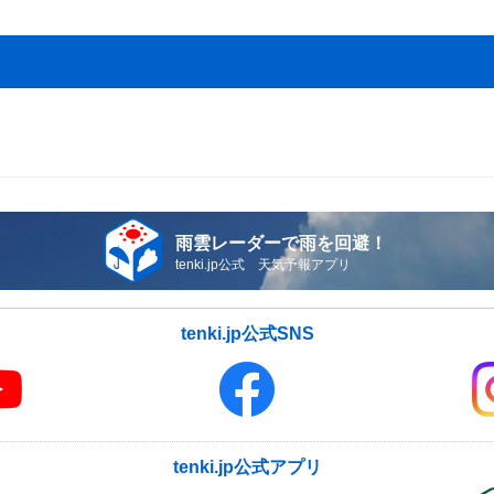
雨雲レーダーで雨を回避！
tenki.jp公式 天気予報アプリ
tenki.jp公式SNS
tenki.jp公式アプリ