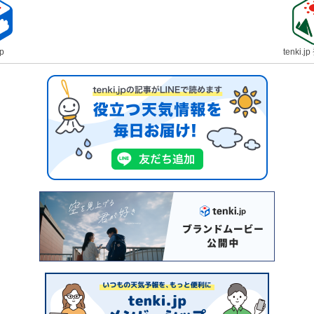
jp
tenki.