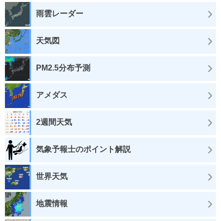
雨雲レーダー
天気図
PM2.5分布予測
アメダス
2週間天気
気象予報士のポイント解説
世界天気
地震情報