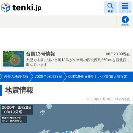
tenki.jp
検索
メニュー
現在地
台風13号情報
08日23:00現在
大型で非常に強い台風13号が久米島の西北西約250kmを西北西に
進んでいます
過去の地震情報
2020年08月28日
00時19分頃発生した地震(最大震度2)
地震情報
2020年08月28日00:22発表