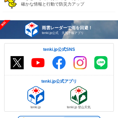
確かな情報と行動で防災力アップ
雨雲レーダーで雨を回避！
tenki.jp公式 天気予報アプリ
tenki.jp公式SNS
tenki.jp公式アプリ
tenki.jp
tenki.jp 登山天気