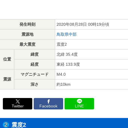
発生時刻
2020年08月28日 00時19分頃
震源地
鳥取県中部
最大震度
震度2
緯度
北緯 35.4度
位置
経度
東経 133.9度
マグニチュード
M4.0
震源
深さ
約10km
Twitter
Facebook
LINE
震度2