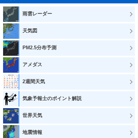
雨雲レーダー
天気図
PM2.5分布予測
アメダス
2週間天気
気象予報士のポイント解説
世界天気
地震情報