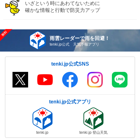
いざという時にあわてないために
確かな情報と行動で防災力アップ
雨雲レーダーで雨を回避！
tenki.jp公式 天気予報アプリ
tenki.jp公式SNS
tenki.jp公式アプリ
tenki.jp
tenki.jp 登山天気