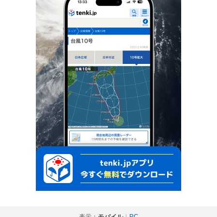
表示：
モバイル
｜
PC