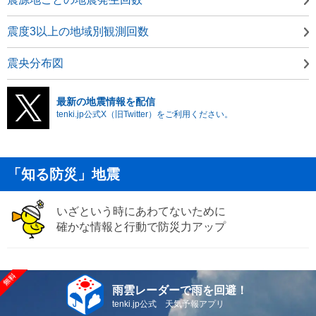
震度3以上の地域別観測回数
震央分布図
最新の地震情報を配信
tenki.jp公式X（旧Twitter）をご利用ください。
「知る防災」地震
いざという時にあわてないために
確かな情報と行動で防災力アップ
雨雲レーダーで雨を回避！
tenki.jp公式 天気予報アプリ