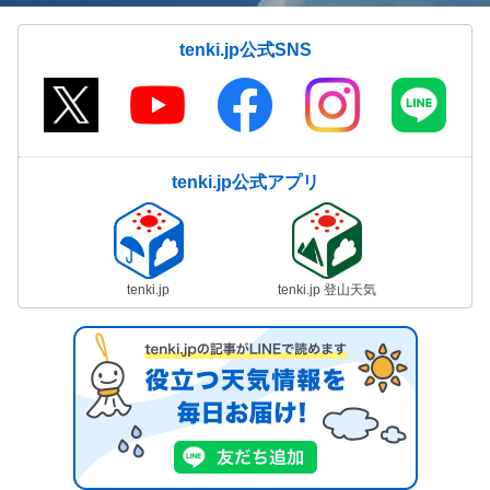
tenki.jp公式SNS
tenki.jp公式アプリ
tenki.jp
tenki.jp 登山天気