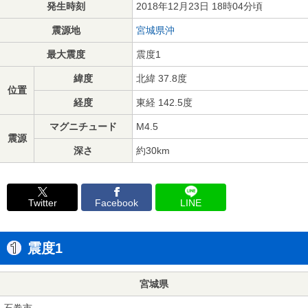
発生時刻
2018年12月23日 18時04分頃
震源地
宮城県沖
最大震度
震度1
緯度
北緯 37.8度
位置
経度
東経 142.5度
マグニチュード
M4.5
震源
深さ
約30km
Twitter
Facebook
LINE
震度1
宮城県
石巻市