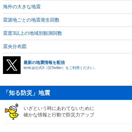
海外の大きな地震
震源地ごとの地震発生回数
震度3以上の地域別観測回数
震央分布図
最新の地震情報を配信
tenki.jp公式X（旧Twitter）をご利用ください。
「知る防災」地震
いざという時にあわてないために
確かな情報と行動で防災力アップ