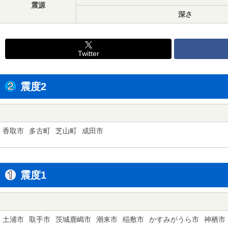
震源
深さ
Twitter
震度2
香取市
多古町
芝山町
成田市
震度1
土浦市
取手市
茨城鹿嶋市
潮来市
稲敷市
かすみがうら市
神栖市