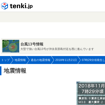
tenki.jp
台風13号情報
大型で強い台風13号が沖永良部島付近を西に進んでいます
トップ
地震情報
過去の地震情報
2018年11月21日
07時29分頃発生
地震情報