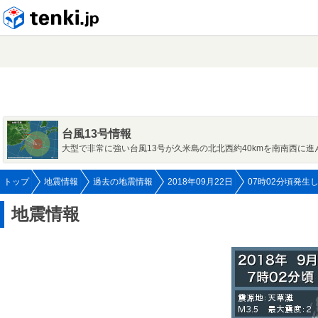
tenki.jp
台風13号情報
大型で非常に強い台風13号が久米島の北北西約40kmを南南西に進
トップ
地震情報
過去の地震情報
2018年09月22日
07時02分頃発生
地震情報