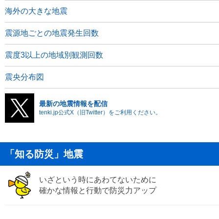
海外の大きな地震
震源地ごとの地震発生回数
震度3以上の地域別観測回数
震央分布図
最新の地震情報を配信
tenki.jp公式X（旧Twitter）をご利用ください。
「知る防災」地震
いざという時にあわてないために
確かな情報と行動で防災力アップ