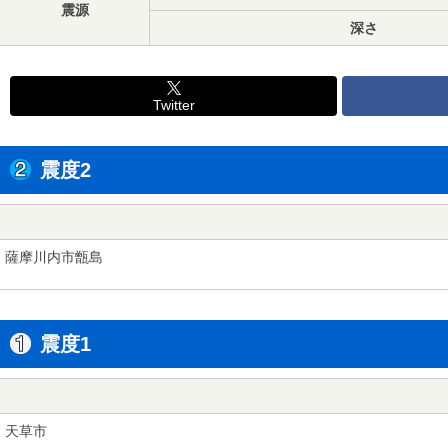
震源
深さ
Twitter
震度2
薩摩川内市甑島
震度1
天草市