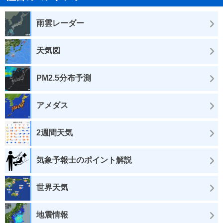
雨雲レーダー
天気図
PM2.5分布予測
アメダス
2週間天気
気象予報士のポイント解説
世界天気
地震情報