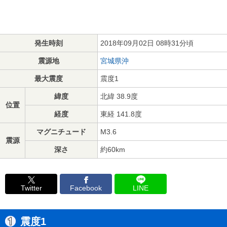
発生時刻
2018年09月02日 08時31分頃
震源地
宮城県沖
最大震度
震度1
緯度
北緯 38.9度
位置
経度
東経 141.8度
マグニチュード
M3.6
震源
深さ
約60km
Twitter
Facebook
LINE
震度1