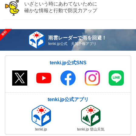
いざという時にあわてないために
確かな情報と行動で防災力アップ
雨雲レーダーで雨を回避！
tenki.jp公式 天気予報アプリ
tenki.jp公式SNS
tenki.jp公式アプリ
tenki.jp
tenki.jp 登山天気