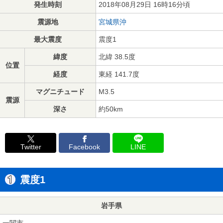
発生時刻
2018年08月29日 16時16分頃
震源地
宮城県沖
最大震度
震度1
緯度
北緯 38.5度
位置
経度
東経 141.7度
マグニチュード
M3.5
震源
深さ
約50km
Twitter
Facebook
LINE
震度1
岩手県
一関市