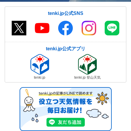
tenki.jp公式SNS
tenki.jp公式アプリ
tenki.jp
tenki.jp 登山天気