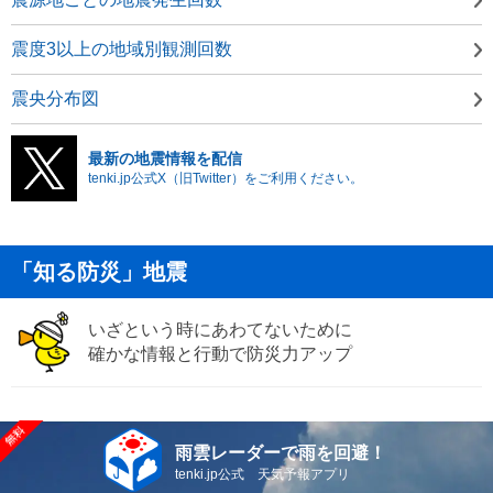
震度3以上の地域別観測回数
震央分布図
最新の地震情報を配信
tenki.jp公式X（旧Twitter）をご利用ください。
「知る防災」地震
いざという時にあわてないために
確かな情報と行動で防災力アップ
雨雲レーダーで雨を回避！
tenki.jp公式 天気予報アプリ