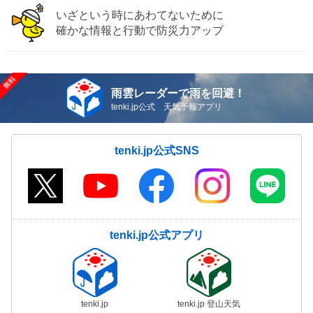
いざという時にあわてないために
確かな情報と行動で防災力アップ
雨雲レーダーで雨を回避！
tenki.jp公式 天気予報アプリ
tenki.jp公式SNS
tenki.jp公式アプリ
tenki.jp
tenki.jp 登山天気