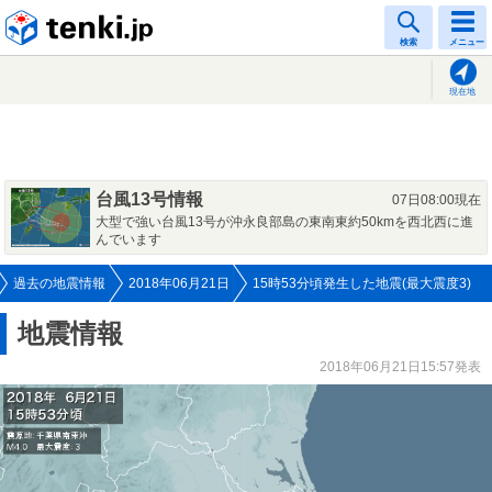
tenki.jp
検索
メニュー
現在地
台風13号情報
07日08:00現在
大型で強い台風13号が沖永良部島の東南東約50kmを西北西に進
んでいます
過去の地震情報
2018年06月21日
15時53分頃発生した地震(最大震度3)
地震情報
2018年06月21日15:57発表