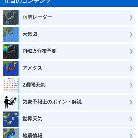
注目のコンテンツ
雨雲レーダー
天気図
PM2.5分布予測
アメダス
2週間天気
気象予報士のポイント解説
世界天気
地震情報