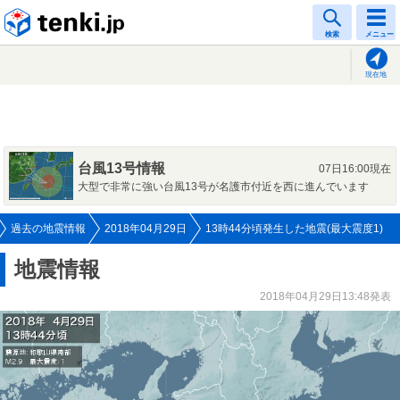
tenki.jp
検索
メニュー
現在地
台風13号情報
07日16:00現在
大型で非常に強い台風13号が名護市付近を西に進んでいます
過去の地震情報
2018年04月29日
13時44分頃発生した地震(最大震度1)
地震情報
2018年04月29日13:48発表