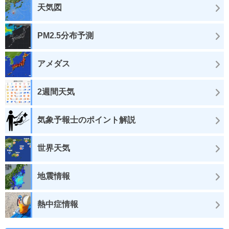
天気図
PM2.5分布予測
アメダス
2週間天気
気象予報士のポイント解説
世界天気
地震情報
熱中症情報