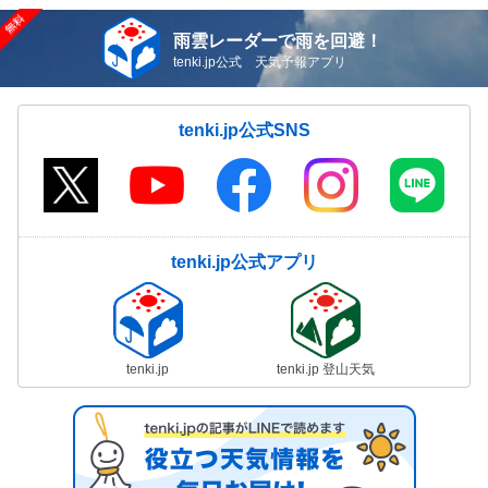
雨雲レーダーで雨を回避！
tenki.jp公式 天気予報アプリ
tenki.jp公式SNS
tenki.jp公式アプリ
tenki.jp
tenki.jp 登山天気