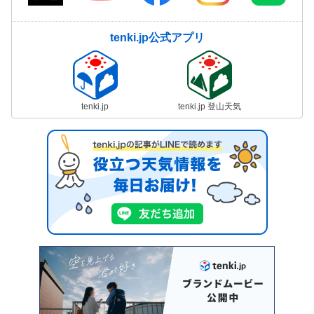
tenki.jp公式アプリ
tenki.jp
tenki.jp 登山天気