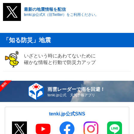
最新の地震情報を配信
tenki.jp公式X（旧Twitter）をご利用ください。
「知る防災」地震
いざという時にあわてないために
確かな情報と行動で防災力アップ
雨雲レーダーで雨を回避！
tenki.jp公式 天気予報アプリ
tenki.jp公式SNS