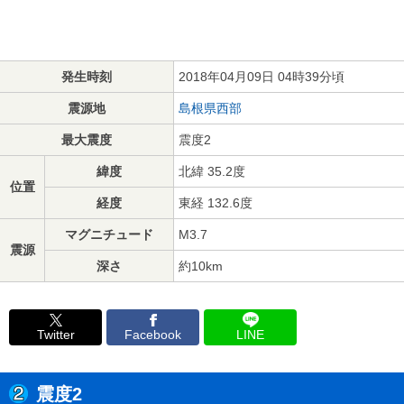
発生時刻
2018年04月09日 04時39分頃
震源地
島根県西部
最大震度
震度2
緯度
北緯 35.2度
位置
経度
東経 132.6度
マグニチュード
M3.7
震源
深さ
約10km
Twitter
Facebook
LINE
震度2