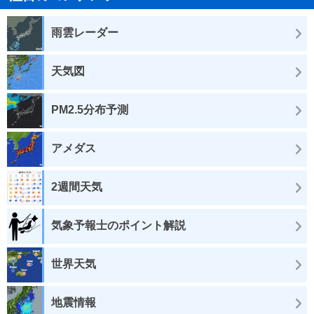
雨雲レーダー
天気図
PM2.5分布予測
アメダス
2週間天気
気象予報士のポイント解説
世界天気
地震情報