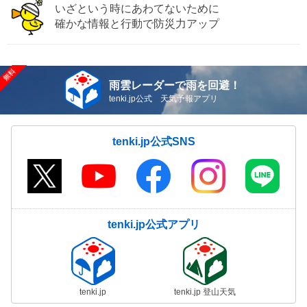
いざという時にあわてないために
確かな情報と行動で防災力アップ
雨雲レーダーで雨を回避！
tenki.jp公式 天気予報アプリ
tenki.jp公式SNS
tenki.jp公式アプリ
tenki.jp
tenki.jp 登山天気