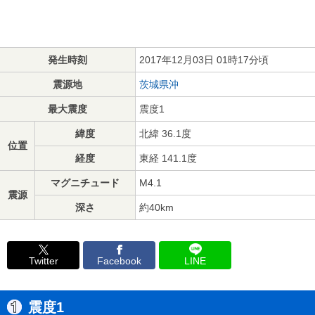
発生時刻
2017年12月03日 01時17分頃
震源地
茨城県沖
最大震度
震度1
緯度
北緯 36.1度
位置
経度
東経 141.1度
マグニチュード
M4.1
震源
深さ
約40km
Twitter
Facebook
LINE
震度1