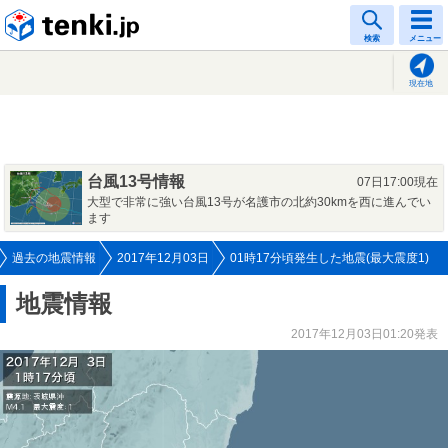
tenki.jp
検索
メニュー
現在地
台風13号情報
07日17:00現在
大型で非常に強い台風13号が名護市の北約30kmを西に進んでい
ます
過去の地震情報
2017年12月03日
01時17分頃発生した地震(最大震度1)
地震情報
2017年12月03日01:20発表