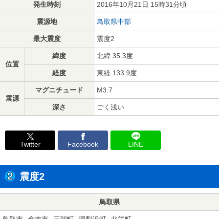
発生時刻
2016年10月21日 15時31分頃
震源地
鳥取県中部
最大震度
震度2
緯度
北緯 35.3度
位置
経度
東経 133.9度
マグニチュード
M3.7
震源
深さ
ごく浅い
Twitter
Facebook
LINE
震度2
鳥取県
鳥取市
倉吉市
三朝町
湯梨浜町
北栄町