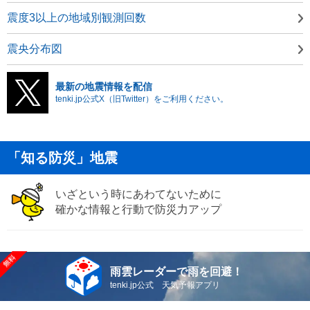
震度3以上の地域別観測回数
震央分布図
最新の地震情報を配信
tenki.jp公式X（旧Twitter）をご利用ください。
「知る防災」地震
いざという時にあわてないために
確かな情報と行動で防災力アップ
雨雲レーダーで雨を回避！
tenki.jp公式 天気予報アプリ