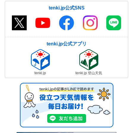
tenki.jp公式SNS
tenki.jp公式アプリ
tenki.jp
tenki.jp 登山天気