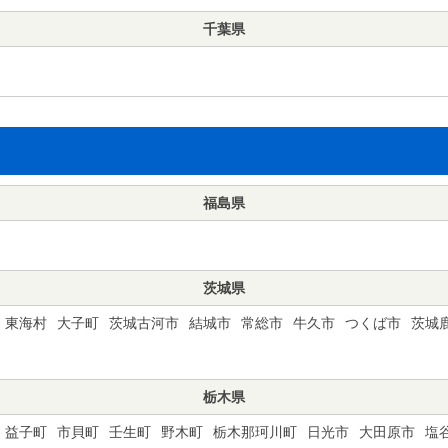
千葉県
福島県
茨城県
東海村
大子町
茨城古河市
結城市
常総市
牛久市
つくば市
茨城
栃木県
益子町
市貝町
壬生町
野木町
栃木那珂川町
日光市
大田原市
塩