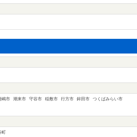
鹿嶋市
潮来市
守谷市
稲敷市
行方市
鉾田市
つくばみらい市
谷町