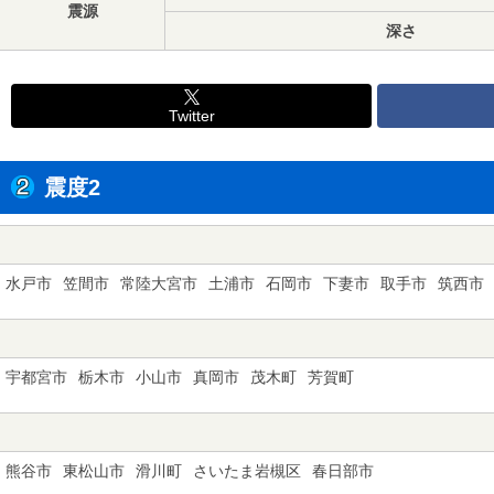
震源
深さ
Twitter
震度2
水戸市
笠間市
常陸大宮市
土浦市
石岡市
下妻市
取手市
筑西市
宇都宮市
栃木市
小山市
真岡市
茂木町
芳賀町
熊谷市
東松山市
滑川町
さいたま岩槻区
春日部市