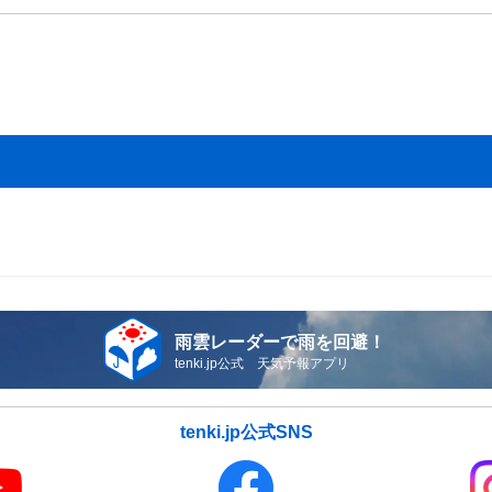
雨雲レーダーで雨を回避！
tenki.jp公式 天気予報アプリ
tenki.jp公式SNS