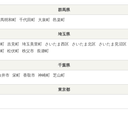
群馬県
群馬明和町
千代田町
大泉町
邑楽町
埼玉県
川町
吉見町
埼玉美里町
さいたま西区
さいたま北区
さいたま見沼区
戸町
松伏町
秩父市
長瀞町
千葉県
白井市
栄町
香取市
神崎町
芝山町
東京都