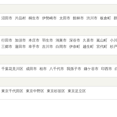
沼田市
片品村
桐生市
伊勢崎市
太田市
館林市
渋川市
板倉町
行田市
加須市
本庄市
羽生市
鴻巣市
深谷市
久喜市
嵐山町
小
三郷市
蓮田市
幸手市
吉川市
白岡市
伊奈町
越生町
宮代町
杉
千葉花見川区
成田市
柏市
八千代市
我孫子市
鎌ケ谷市
印西市
東京千代田区
東京中野区
東京杉並区
東京足立区