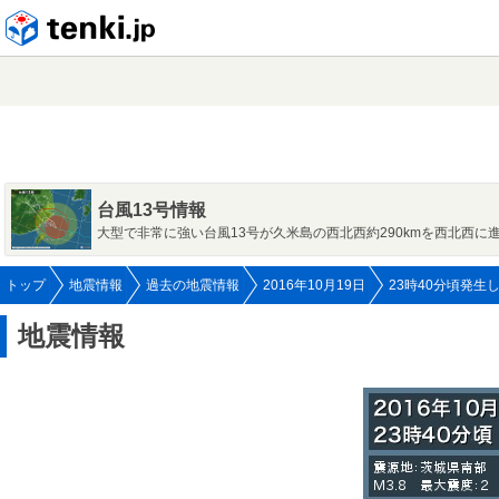
tenki.jp
台風13号情報
大型で非常に強い台風13号が久米島の西北西約290kmを西北西に
トップ
地震情報
過去の地震情報
2016年10月19日
23時40分頃発生
地震情報