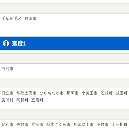
千葉稲毛区
野田市
震度1
白河市
日立市
常陸太田市
ひたちなか市
那珂市
小美玉市
茨城町
城里町
美浦村
阿見町
五霞町
足利市
佐野市
鹿沼市
栃木さくら市
那須烏山市
下野市
上三川町