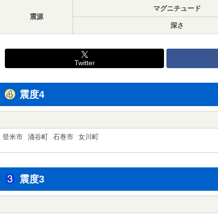
マグニチュード
震源
深さ
Twitter
震度4
登米市
涌谷町
石巻市
女川町
震度3