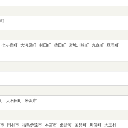
泉町
七ヶ宿町
大河原町
村田町
柴田町
宮城川崎町
丸森町
亘理町
町
大石田町
米沢市
松市
田村市
福島伊達市
本宮市
桑折町
国見町
川俣町
大玉村