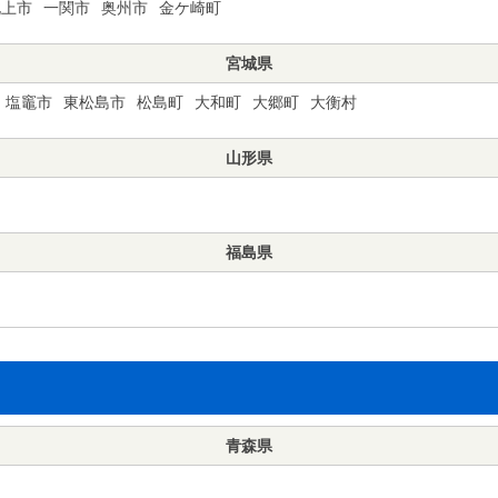
北上市
一関市
奥州市
金ケ崎町
宮城県
塩竈市
東松島市
松島町
大和町
大郷町
大衡村
山形県
福島県
青森県