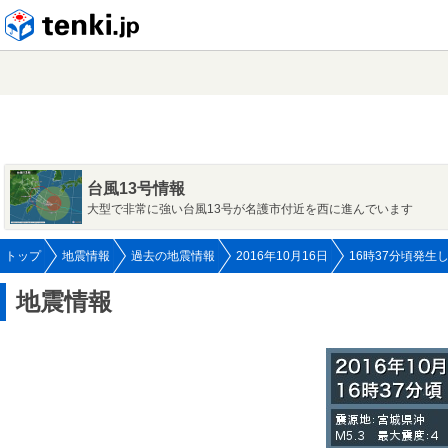
tenki.jp
台風13号情報
大型で非常に強い台風13号が名護市付近を西に進んでいます
トップ
地震情報
過去の地震情報
2016年10月16日
16時37分頃発生
地震情報