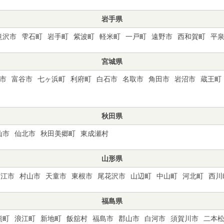
岩手県
滝沢市
雫石町
岩手町
紫波町
軽米町
一戸町
遠野市
西和賀町
平
宮城県
市
富谷市
七ヶ浜町
利府町
白石市
名取市
角田市
岩沼市
蔵王町
秋田県
仙市
仙北市
秋田美郷町
東成瀬村
山形県
河江市
村山市
天童市
東根市
尾花沢市
山辺町
中山町
河北町
西川
福島県
熊町
浪江町
新地町
飯舘村
福島市
郡山市
白河市
須賀川市
二本