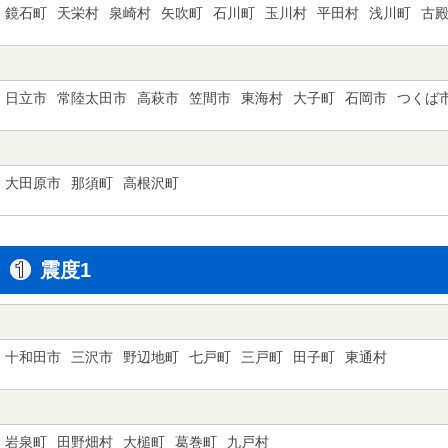
鏡石町
天栄村
泉崎村
矢吹町
石川町
玉川村
平田村
浅川町
古
日立市
常陸太田市
高萩市
笠間市
東海村
大子町
石岡市
つくば
大田原市
那須町
高根沢町
震度1
十和田市
三沢市
野辺地町
七戸町
三戸町
田子町
東通村
岩泉町
田野畑村
大槌町
葛巻町
九戸村