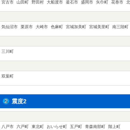
宮古市
山田町
野田村
大船渡市
釜石市
盛岡市
矢巾町
花巻市
気仙沼市
栗原市
大崎市
色麻町
宮城加美町
宮城美里町
南三陸町
三川町
双葉町
震度2
八戸市
六戸町
東北町
おいらせ町
五戸町
青森南部町
階上町