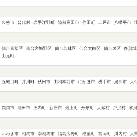
久慈市
普代村
岩手洋野町
陸前高田市
住田町
二戸市
八幡平市
仙台青葉区
仙台宮城野区
仙台若林区
仙台太白区
仙台泉区
多賀城
山元町
五城目町
井川町
秋田市
由利本荘市
にかほ市
横手市
湯沢市
大
鶴岡市
酒田市
庄内町
新庄市
最上町
舟形町
大蔵村
戸沢村
寒
いわき市
相馬市
南相馬市
福島広野町
楢葉町
富岡町
川内村
大