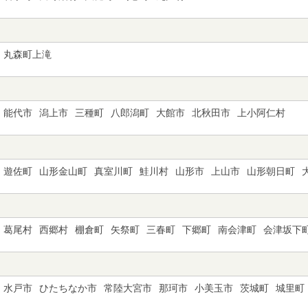
丸森町上滝
能代市
潟上市
三種町
八郎潟町
大館市
北秋田市
上小阿仁村
遊佐町
山形金山町
真室川町
鮭川村
山形市
上山市
山形朝日町
葛尾村
西郷村
棚倉町
矢祭町
三春町
下郷町
南会津町
会津坂下
水戸市
ひたちなか市
常陸大宮市
那珂市
小美玉市
茨城町
城里町